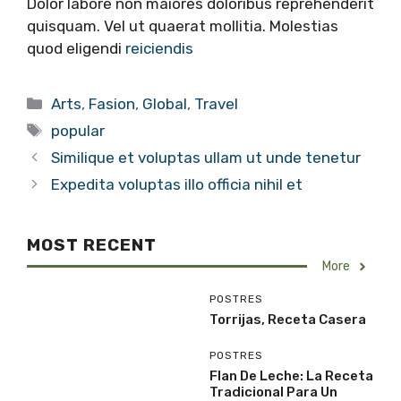
Dolor labore non maiores doloribus reprehenderit
quisquam. Vel ut quaerat mollitia. Molestias
quod eligendi
reiciendis
Categories
Arts
,
Fasion
,
Global
,
Travel
Tags
popular
Similique et voluptas ullam ut unde tenetur
Expedita voluptas illo officia nihil et
MOST RECENT
More
POSTRES
Torrijas, Receta Casera
POSTRES
Flan De Leche: La Receta
Tradicional Para Un