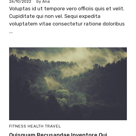
26/10/2022
by
Ana
Voluptas id ut tempore vero officiis quis et velit.
Cupiditate qui non vel. Sequi expedita
voluptatem vitae consectetur ratione doloribus
...
FITNESS
HEALTH
TRAVEL
Quisquam Recusandae Inventore Qui