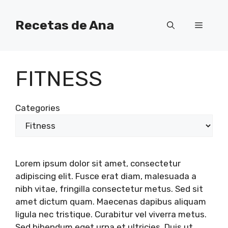
Skip
to
Recetas de Ana
Menu
content
FITNESS
Categories
Lorem ipsum dolor sit amet, consectetur
adipiscing elit. Fusce erat diam, malesuada a
nibh vitae, fringilla consectetur metus. Sed sit
amet dictum quam. Maecenas dapibus aliquam
ligula nec tristique. Curabitur vel viverra metus.
Sed bibendum eget urna et ultricies. Duis ut